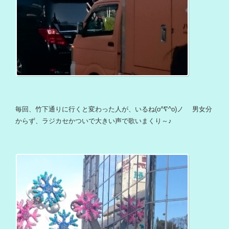
毎回、竹下通りに行くと変わった人が、いるね(o^∇^o)ノ 男女分
からず、ラジカセかついで大きい声で歌いまくり～♪