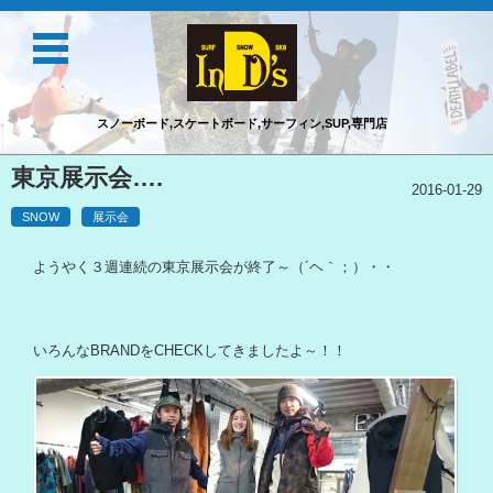
スノーボード,スケートボード,サーフィン,SUP,専門店
コンテンツに移動
東京展示会….
2016-01-29
SNOW
展示会
ようやく３週連続の東京展示会が終了～（´ヘ｀；）・・
いろんなBRANDをCHECKしてきましたよ～！！