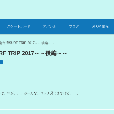
専門店
スケートボード
アパレル
ブログ
SHOP 情報
南台湾SURF TRIP 2017～～後編～～
F TRIP 2017～～後編～～
ー
には、牛が。。。み～んな、コッチ見てますけど、、、