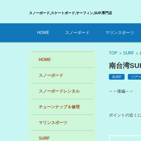
スノーボード,スケートボード,サーフィン,SUP,
コンテンツに移動
HOME
スノーボード
マリンスポーツ
TOP
SURF
>
>
HOME
南台湾SUR
スノーボード
SURF
ツア
スノーボードレンタル
～～後編～～
チューンナップ＆修理
ポイントの近く
マリンスポーツ