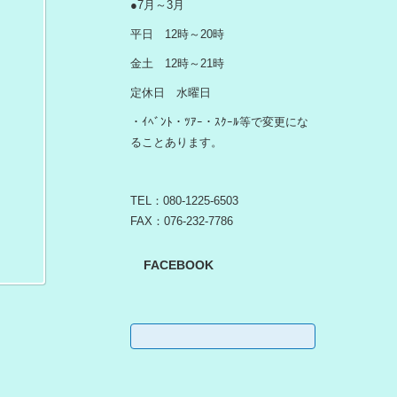
●7月～3月
平日 12時～20時
金土 12時～21時
定休日 水曜日
・ｲﾍﾞﾝﾄ・ﾂｱｰ・ｽｸｰﾙ等で変更にな
ることあります。
TEL：080-1225-6503
FAX：076-232-7786
FACEBOOK
検
索: