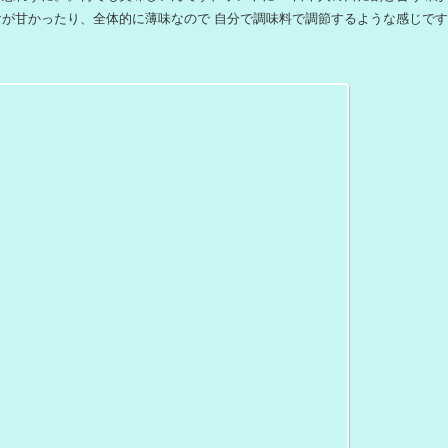
も忘れずに。。何でも美味しいんです、ホントに！ 日本人の口に割と合う味
けが甘かったり、全体的に薄味なので 自分で調味料で調節するような感じで