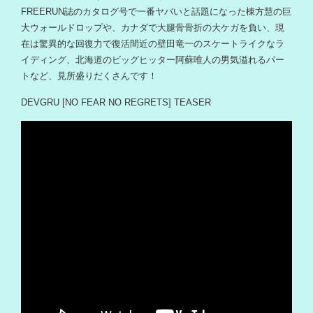
FREERUN誌のカタログ号で一番ヤバいと話題になった棟方慧の巨
大ウォールドロップや、カナダで大腿骨骨折の大ケガを負い、現
在は驚異的な回復力で復活間近の壁田竜一のスケートライクなラ
イディング、北海道のビッグヒッター阿蘇唯人の男気溢れるパー
トなど、見所盛りだくさんです！
DEVGRU [NO FEAR NO REGRETS] TEASER