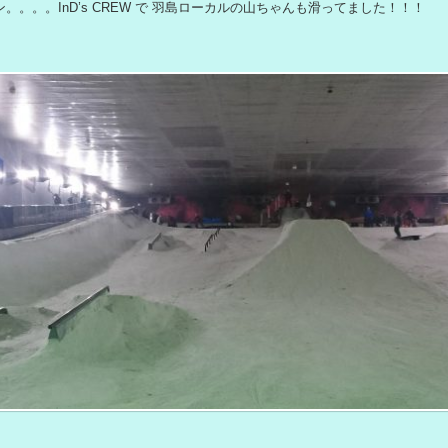
。。。。InD’s CREW で 羽島ローカルの山ちゃんも滑ってました！！！