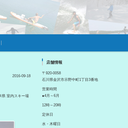
店舗情報
〒920-0058
2016-09-18
石川県金沢市示野中町1丁目3番地
営業時間
●4月～6月
阜県 室内スキー場
12時～20時
定休日
水・木曜日