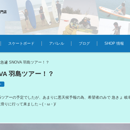
専門店
スケートボード
アパレル
ブログ
SHOP 情報
急遽 SNOVA 羽島ツアー！？
>
OVA 羽島ツアー！？
ー
GSツアーの予定でしたが、あまりに悪天候予報の為、希望者のみで 急きょ 岐
島に滑りに行って来ました～(・ω・)/