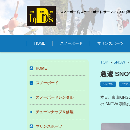
スノーボード,スケートボード,サーフィン,SUP,
コンテンツに移動
HOME
スノーボード
マリンスポーツ
TOP
SNOW
>
HOME
急遽 SN
スノーボード
SNOW
ツア
スノーボードレンタル
本日、富山KIN
の SNOVA 羽
チューンナップ＆修理
マリンスポーツ