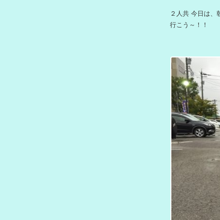
２人共 今日は、
行こう～！！