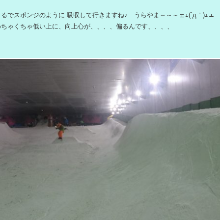
るでスポンジのように 吸収して行きますね♪ うらやま～～～ェｪ(´д｀)ｪ
めちゃくちゃ低い上に、向上心が、、、、偏るんです、、、、