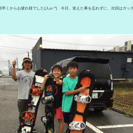
朝早くからお疲れ様でした(人ω･*) 今日、覚えた事を忘れずに、次回はガッ