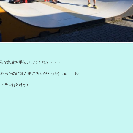
S君が急遽お手伝いしてくれて・・・
みだったのにほんまにありがとう
(´；ω；｀)
トランはS君が♪