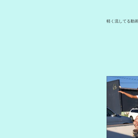
軽く流してる動
動
画
プ
レ
ー
ヤ
ー
00:00