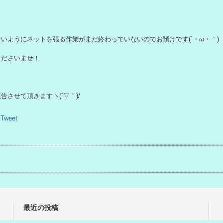
最近の投稿
第５回 BANKED SLALOMありがとうございました！
ｽｹｰﾄﾎﾞｰﾄﾞｺﾝﾌﾟﾘｰﾄ、入荷！！
マスク入荷！！
InD’s夏物入荷！！
20/21 試乗会の場所変更！！
Copyright(C) 2015 InD`s All Rights Reserved.