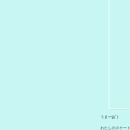
うまー|дﾟ)
わたしのスケート師