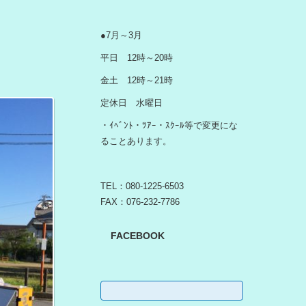
●7月～3月
平日 12時～20時
金土 12時～21時
定休日 水曜日
・ｲﾍﾞﾝﾄ・ﾂｱｰ・ｽｸｰﾙ等で変更にな
ることあります。
TEL：080-1225-6503
FAX：076-232-7786
FACEBOOK
検
索: