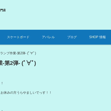
専門店
スケートボード
アパレル
ブログ
SHOP 情報
ランプ作業-第2弾- (ﾟ∀ﾟ)
>
第2弾- (ﾟ∀ﾟ)
！！
日お休みの方うらやましいでっす！！