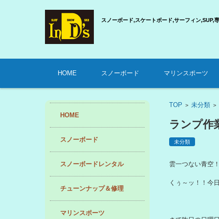
スノーボード,スケートボード,サーフィン,SUP,
コンテンツに移動
HOME
スノーボード
マリンスポーツ
TOP
未分類
>
HOME
ランプ作業-
スノーボード
未分類
スノーボードレンタル
雲一つない青空
くぅ～ッ！！今
チューンナップ＆修理
マリンスポーツ