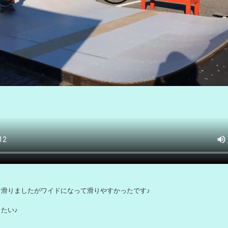
け滑りましたがワイドになって滑りやすかったです♪
たい♪
いようにネットを張る作業がまだ終わっていないのでお預けです(´・ω・｀)
くださいませ！
告させて頂きますヽ(´▽｀)/
Tweet
事