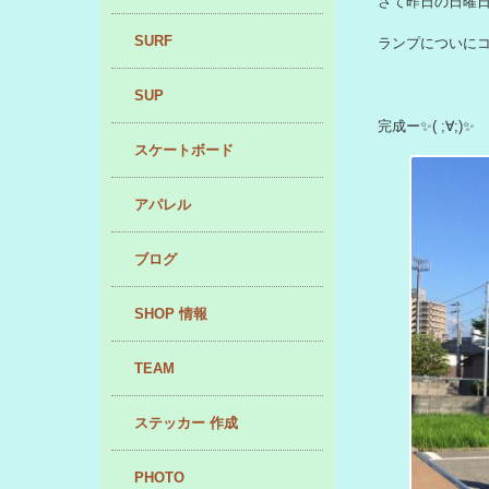
さて昨日の日曜
SURF
ランプについに
SUP
完成ー
( ;∀;)
スケートボード
アパレル
ブログ
SHOP 情報
TEAM
ステッカー 作成
PHOTO