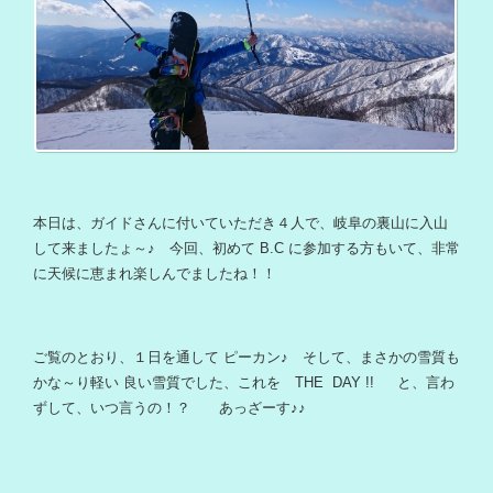
本日は、ガイドさんに付いていただき４人で、岐阜の裏山に入山
して来ましたょ～♪ 今回、初めて B.C に参加する方もいて、非常
に天候に恵まれ楽しんでましたね！！
ご覧のとおり、１日を通して ピーカン♪ そして、まさかの雪質も
かな～り軽い 良い雪質でした、これを THE DAY !! と、言わ
ずして、いつ言うの！？ あっざーす♪♪