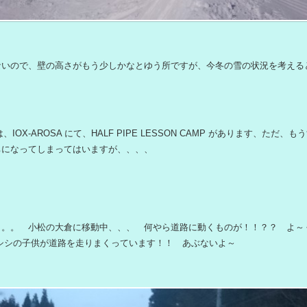
ないので、壁の高さがもう少しかなとゆう所ですが、今冬の雪の状況を考える
は、IOX-AROSA にて、HALF PIPE LESSON CAMP があります、ただ
ちになってしまってはいますが、、、、
。。。 小松の大倉に移動中、、、 何やら道路に動くものが！！？？ よ～
シシの子供が道路を走りまくっています！！ あぶないよ～