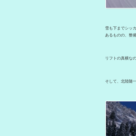
雪も下までシッカリ
あるものの、整
リフトの真横な
そして、北陸随一の