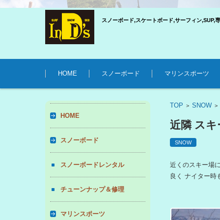
スノーボード,スケートボード,サーフィン,SUP,
コンテンツに移動
HOME
スノーボード
マリンスポーツ
TOP
SNOW
>
HOME
近隣 ス
スノーボード
SNOW
スノーボードレンタル
近くのスキー場にい
良く ナイター時も 
チューンナップ＆修理
マリンスポーツ