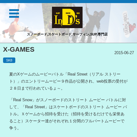
スノーボード,スケートボード,サーフィン,SUP,専門店
コンテンツに移動
X-GAMES
2015-06-27
SK8
夏のXゲームのムービーバトル「Real Street（リアル ストリー
ト）」のエントリームービー９作品が公開され、web投票の受付が
２８日まで行われているょ～。
「Real Snow」がスノーボードのストリート ムービー バトルに対
して、「Real Street」はスケートボードのストリート ムービー バ
トル。Ｘゲームから招待を受けた（招待を受けるだけでも栄誉あ
ること）スケーター達がそれぞれ１分間のフルパートムービーで
争う。