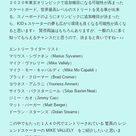
２０２０年東京オリンピックで追加種目になる可能性が高まった
スケートボード。世界最高レベルのストリートを見る事が出来
る。スノーボードのようにオリンピックに追加種目が決まった
ら、KIDｓスケーターの夢も広がり環境も良くなる可能性が高くな
ると思います♪ 賛否両論はもちろんありますが、一般の人に多く
知ってもらえるチャンスだと思うので、決まると良いですね～♪♪
エントリー ライダー リスト:
マリウス・シヴァネン（Marius Syvanen）
マイク・ヴァレリー（Mike Vallely）
マイク・モー・キャパルディ（Mike Mo Capaldi ）
ブラッド・クローマー（Brad Cromer）
ヨウネス・アムラニ（Youness Amrani）
サイラス・バクスターニール（Silas Baxter-Neal）
ジミー・カオ（Jimmy Cao）
マット・バーガー（Matt Berger）
ドーラン・スターンズ（Dolan Stearns）
この中でもたった１人４０代でエントリーされている 驚異の レジ
ェンドスケーターの MIKE VALLELY をご紹介したいと思いま