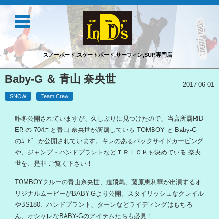
スノーボード,スケートボード,サーフィン,SUP,専門店
コンテンツに移動
Baby-G ＆ 青山 奈央世
2017-06-01
SNOW
Team Crew
昨冬公開されていますが、久しぶりに見つけたので、当店所属RID
ER の 704こと青山 奈央世が所属している TOMBOY と Baby-G
のﾑｰﾋﾞｰが公開されています。キレのあるバックサイドカービング
や、ジャンプ・ハンドプラントなどＴＲＩＣＫを決めている 奈央
世を、是非 ご覧く下さい！
TOMBOYクルーの青山奈央世、進飛鳥、藤原恵利華が出演するオ
リジナルムービーがBABY-Gより公開。スタイリッシュなクレイル
やBS180、ハンドプラント、ターンなどライディングはもちろ
ん、オシャレなBABY-Gのアイテムたちも必見！