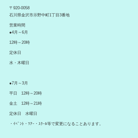
〒920-0058
石川県金沢市示野中町1丁目3番地
営業時間
●4月～6月
12時～20時
定休日
水・木曜日
●7月～3月
平日 12時～20時
金土 12時～21時
定休日 水曜日
・ｲﾍﾞﾝﾄ・ﾂｱｰ・ｽｸｰﾙ等で変更になることあります。