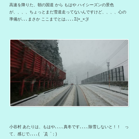
高速を降りた、朝の国道 から もはや ハイシーズンの景色
が、、、、ちょっとまだ雪道走ってないんですけど、、、、心の
準備が､､､まさか ここまでとは､､､､Σ(×_×;)!
小谷村 あたりは、もはや､､､､真冬です､､､､除雪しないと！！ っ
て、感じで､､､､( ゜Д゜；)