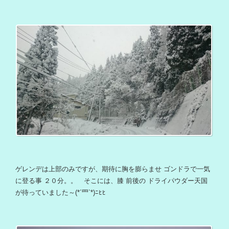
ゲレンデは上部のみですが、期待に胸を膨らませ ゴンドラで一気
に登る事 ２０分。。 そこには、膝 前後の ドライパウダー天国
が待っていました～(*´罒`*)ﾆﾋﾋ