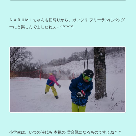
ＮＡＲＵＭＩちゃんも初滑りから、ガッツリ フリーランにパウダ
ーにと楽しんでましたねぇ～୧꒰*´꒳`*꒱
小学生は、いつの時代も 本気の 雪合戦になるものですよね？？