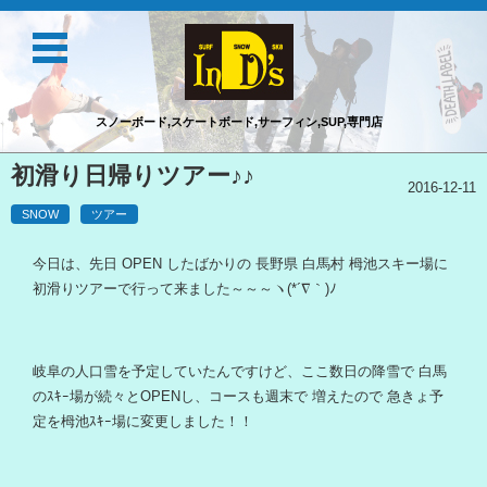
スノーボード,スケートボード,サーフィン,SUP,専門店
コンテンツに移動
初滑り日帰りツアー♪♪
2016-12-11
SNOW
ツアー
今日は、先日 OPEN したばかりの 長野県 白馬村 栂池スキー場に
初滑りツアーで行って来ました～～～ヽ(*´∇｀)ﾉ
岐阜の人口雪を予定していたんですけど、ここ数日の降雪で 白馬
のｽｷｰ場が続々とOPENし、コースも週末で 増えたので 急きょ予
定を栂池ｽｷｰ場に変更しました！！