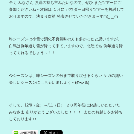
全く みなさん 強運の持ち主みたいなので、ぜひ またツアーにご
参加くださいね～次回は １月に パウダー日帰りツアーを検討して
おりますので、決まり次第 発表させていただきま～すm(_ _)m
昨シーズンは小雪で消化不良気味の方も多かったと思いますが、
白馬は例年通り雪が降って来ていますので、北陸でも 例年通り降
ってくれるでしょう～！！
今シーズンは、昨シーズンの分まで取り戻せるくらい ケガの無い
楽しいシーズンにしちゃいましょう～(◍•ᴗ•◍)
そして、12/9（金）～/11（日） ２０周年祭にお越しいただいた
みなさま ありがとうございました！！ ！ またのお越しをお待ち
しております♪♪