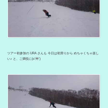
ツアー初参加の URA さんも 今日は初滑りから めちゃくちゃ楽し
い♪ と、ご満悦に(o´艸`)