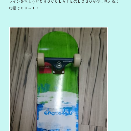
ラインをちょうどＣＨＯＣＯＬＡＴＥのＬＯＧＯが少し見えるよ
な幅でＣＵ～Ｔ！！