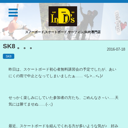
スノーボード,スケートボード,サーフィン,SUP,専門店
コンテンツに移動
SK8 。。。
2016-07-18
SK8
昨日は、スケートボード初心者無料講習会の予定でしたが、あい
にくの雨で中止となってしまいましたぁ……ヾ(｡>﹏<｡)ﾉ
せっかく楽しみにしていた参加者の方たち、ごめんなさ～い…..天
気には勝てませぬ……(-.-;)
最近、スケートボードを組んでくれる方が多いような気が♪ 好み