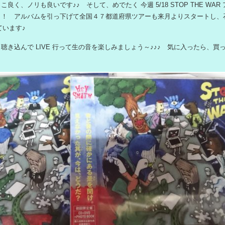
良く、ノリも良いです♪♪ そして、めでたく 今週 5/18 STOP THE WA
！！ アルバムを引っ下げて全国４７都道府県ツアーも来月よりスタートし、
ています♪
聴き込んで LIVE 行って生の音を楽しみましょう～♪♪♪ 気に入ったら、買