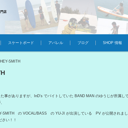
専門店
スケートボード
アパレル
ブログ
SHOP 情報
HEY-SMITH
>
TH
事がありますが、InD’s でバイトしていた BAND MAN のゆうじが所属している
が、
HEY-SMITH の VOCAL/BASS の YU-JI が出演している PV が公開され
ください！！