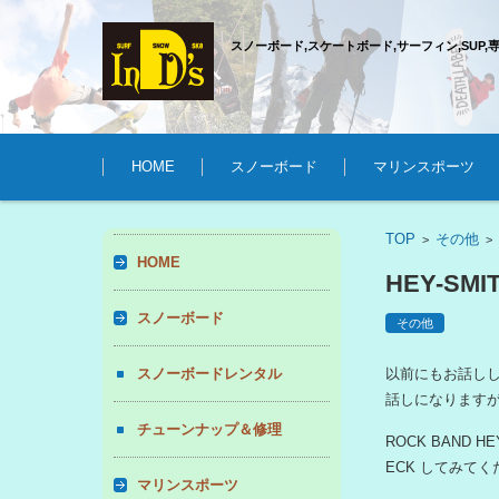
スノーボード,スケートボード,サーフィン,SUP,
コンテンツに移動
HOME
スノーボード
マリンスポーツ
TOP
その他
>
HOME
HEY-SMI
スノーボード
その他
スノーボードレンタル
以前にもお話しした
話しになります
チューンナップ＆修理
ROCK BAND 
ECK してみて
マリンスポーツ