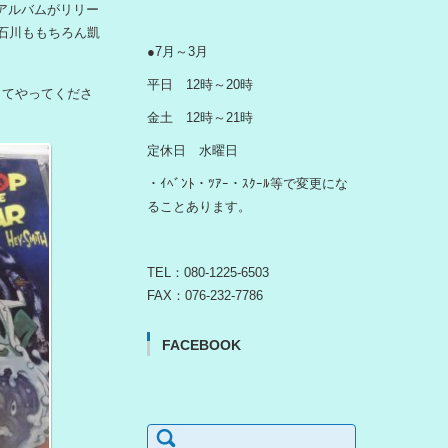
R アルバムがリリー
石川ももちろん凱
●7月～3月
平日 12時～20時
ってやってくださ
金土 12時～21時
定休日 水曜日
・ｲﾍﾞﾝﾄ・ﾂｱｰ・ｽｸｰﾙ等で変更にな
ることあります。
TEL：080-1225-6503
FAX：076-232-7786
FACEBOOK
検
索: