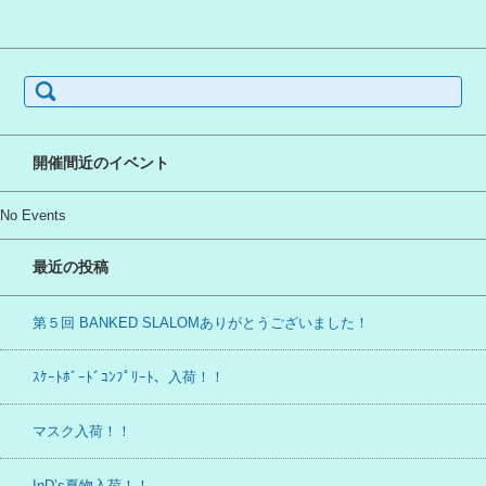
検
索:
開催間近のイベント
No Events
最近の投稿
第５回 BANKED SLALOMありがとうございました！
ｽｹｰﾄﾎﾞｰﾄﾞｺﾝﾌﾟﾘｰﾄ、入荷！！
マスク入荷！！
InD’s夏物入荷！！