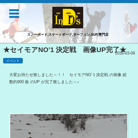
スノーボード,スケートボード,サーフィン,SUP,専門店
コンテンツに移動
★セイモアNO’1 決定戦 画像UP完了★
2016-03-09
イベント
大変お待たせ致しました～！！ セイモアNO’１決定戦 の画像 総
数約900 枚 のUP が完了致しました～♪