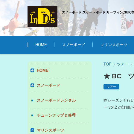
スノーボード,スケートボード,サーフィン,SUP,
コンテンツに移動
HOME
スノーボード
マリンスポーツ
TOP
ツアー
>
HOME
★ BC 
スノーボード
ツアー
スノーボードレンタル
昨シーズンも行い
ー vol.2 の
チューンナップ＆修理
マリンスポーツ