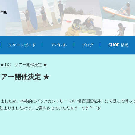
専門店
スケートボード
アパレル
ブログ
SHOP 情報
★ BC ツアー開催決定 ★
>
ツアー開催決定 ★
ましたが、本格的にバックカントリー（ｽｷｰ場管理区域外）にて登って滑って楽
詳細が決まりましたので、ご案内させていただきまーす(* ^ーﾟ)ﾉ