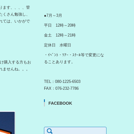
ります、、、、管
たくさん勉強し、
●7月～3月
れては、いかがで
平日 12時～20時
金土 12時～21時
定休日 水曜日
・ｲﾍﾞﾝﾄ・ﾂｱｰ・ｽｸｰﾙ等で変更にな
ることあります。
だけ購入する方もお
れませんね。。。
TEL：080-1225-6503
FAX：076-232-7786
FACEBOOK
検
索: