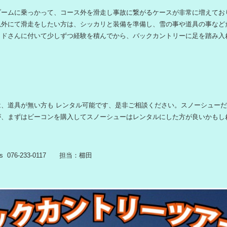
ブームに乗っかって、コース外を滑走し事故に繋がるケースが非常に増えてお
以外にて滑走をしたい方は、シッカリと装備を準備し、雪の事や道具の事など
イドさんに付いて少しずつ経験を積んでから、バックカントリーに足を踏み入
は、道具が無い方も レンタル可能です、是非ご相談ください。スノーシュー
が、まずはビーコンを購入してスノーシューはレンタルにした方が良いかもし
s 076-233-0117 担当：櫛田