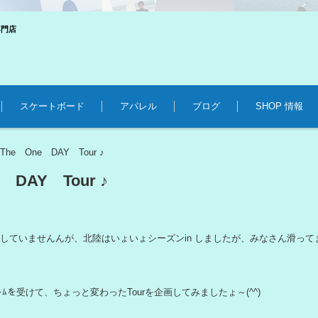
専門店
スケートボード
アパレル
ブログ
SHOP 情報
The One DAY Tour ♪
>
 DAY Tour ♪
Nしていませんんが、北陸はいょいょシーズンin しましたが、みなさん滑ってま
ﾌﾞｰﾑを受けて、ちょっと変わったTourを企画してみましたょ～(^^)