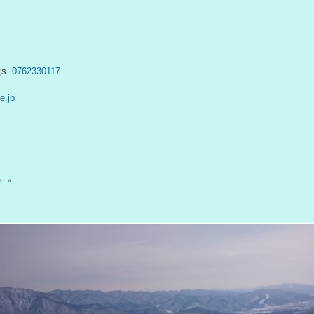
s;s
0762330117
e.jp
。。。