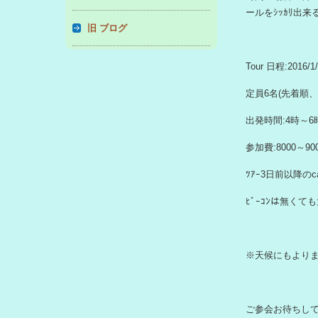
ールをｼｯｶﾘ出来
旧 ブログ
Tour 日程:2016/1
定員6名(先着順
出発時間:4時～6
参加費:8000～9
ﾂｱｰ3日前以降のc
ﾋﾞｰｺﾝは無く
※天候にもよりま
ご参会お待ちし