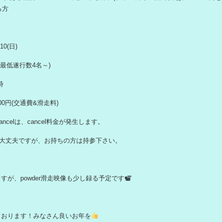
る方
/10(日)
、最低遂行数4名～)
時
000円(交通費&滑走料)
ancelは、cancel料金が発生します。
ても大丈夫ですが、お持ちの方は持参下さい。
すが、powder滑走映像も少し録る予定です
ております！みなさん良いお年を