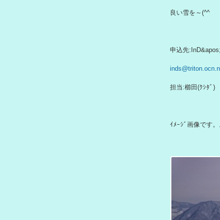
良い雪を～(^^ゞ
申込先:InD&apo
inds@triton.ocn.n
担当:櫛田(ｸｼﾀﾞ)
ｲﾒｰｼﾞ画像です