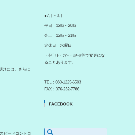
●7月～3月
平日 12時～20時
金土 12時～21時
定休日 水曜日
・ｲﾍﾞﾝﾄ・ﾂｱｰ・ｽｸｰﾙ等で変更にな
ることあります。
明けには、さらに
TEL：080-1225-6503
FAX：076-232-7786
FACEBOOK
検
内をスピードコントロ
索: