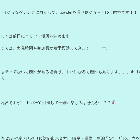
たりそうなゲレンデに向かって、powderを滑り倒そぅ～とゆう内容です！！
もしくは前日にエリア・場所を決めます
っては、出発時間や参加費が若干変動してきます、、、^^;
にも降ってない可能性がある場合は、中止になる可能性もあります、、、正月
う～♪♪
r内容ですが、The DAY 目指して一緒に楽しみませんか～？？
 ある程度 ﾌﾚｷｼﾌﾞﾙに対応出来る方、(岐阜・長野・新潟予定)、ｹﾞﾚﾝﾃﾞ