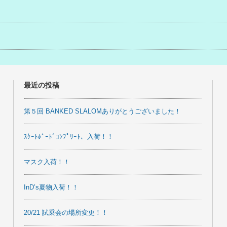
事
最近の投稿
第５回 BANKED SLALOMありがとうございました！
ｽｹｰﾄﾎﾞｰﾄﾞｺﾝﾌﾟﾘｰﾄ、入荷！！
マスク入荷！！
InD’s夏物入荷！！
20/21 試乗会の場所変更！！