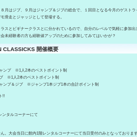
、８月はジブ、９月はジャンプ＆ジブの総合で、１回目となる今月のゲストラ
デモ滑走とジャッジとして登場する。
クラスとビギナークラスとに分かれているので、自分のレベルで気軽に参加出
大会未経験者の方も経験値アップのために参加してみてはいかが？
N CLASSICKS 開催概要
ジャンプ ※1人2本のベストポイント制
ジブ ※1人2本のベストポイント制
ジャンプ＆ジブ ※ジャンプ1本ジブ1本の合計ポイント制
!!
0 1Fレンタルコーナーにて
せん。大会当日に館内1階レンタルコーナーにて当日受付のみとなっておりま