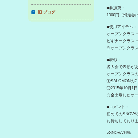
■参加費：
旧 ブログ
1000円（滑走
■使用アイテム：
オープンクラス 
ビギナークラス 
※オープンクラス
■表彰：
各大会で表彰が
オープンクラス
①SALOMONの
②2015年10月
☆全出場したオー
■コメント：
初めてのSNOV
お待ちしており
○SNOVA羽島