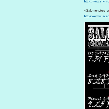
http://www.snvh.
○Salomonsters vs
https://www.fac