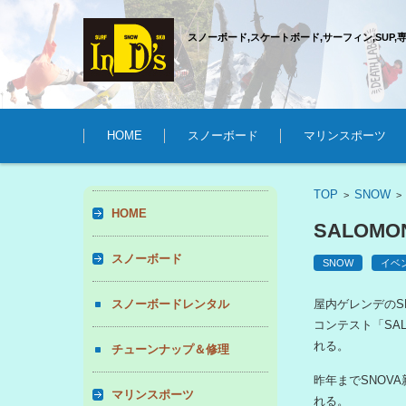
スノーボード,スケートボード,サーフィン,SUP,
コンテンツに移動
HOME
スノーボード
マリンスポーツ
TOP
SNOW
>
HOME
SALOM
スノーボード
SNOW
イベ
スノーボードレンタル
屋内ゲレンデのSN
コンテスト「SA
れる。
チューンナップ＆修理
昨年までSNOV
マリンスポーツ
れる。