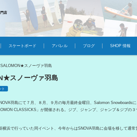
専門店
スケートボード
アパレル
ブログ
SHOP 情報
SALOMON★スノーヴァ羽島
>
ON★スノーヴァ羽島
ント
OVA羽島にて７月、８月、９月の毎月最終金曜日、Salomon Snowboard
LOMON CLASSICKS」が開催される。ジブ、ジャンプ、ジャンプ＆ジブの
A新横浜で行っていた同イベント、今年からはSNOVA羽島に会場を移して通