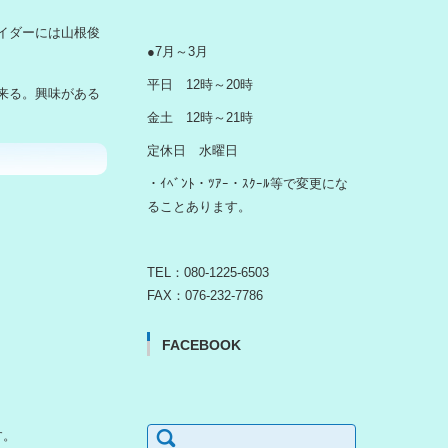
イダーには山根俊
●7月～3月
平日 12時～20時
来る。興味がある
金土 12時～21時
定休日 水曜日
・ｲﾍﾞﾝﾄ・ﾂｱｰ・ｽｸｰﾙ等で変更にな
ることあります。
TEL：080-1225-6503
FAX：076-232-7786
FACEBOOK
検
す。
索: