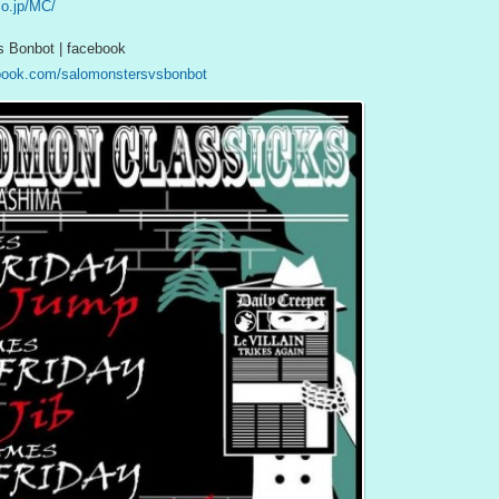
co.jp/MC/
 Bonbot | facebook
ebook.com/salomonstersvsbonbot