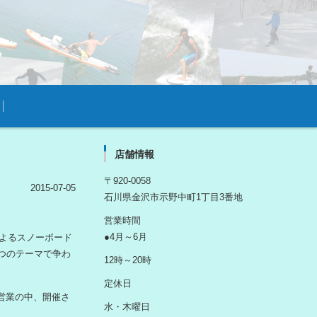
店舗情報
〒920-0058
2015-07-05
石川県金沢市示野中町1丁目3番地
営業時間
●4月～6月
sによるスノーボード
３つのテーマで争わ
12時～20時
定休日
常営業の中、開催さ
水・木曜日