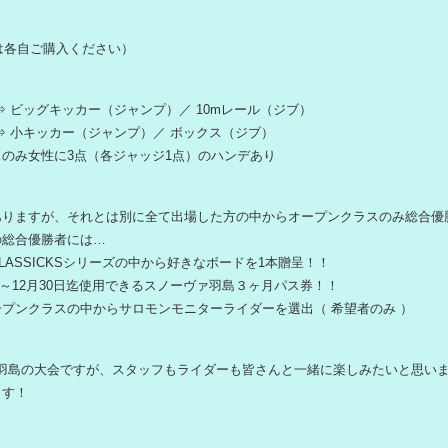
券は各自ご購入ください）
⇒ ビッグキッカー（ジャンプ）／ 10mレール（ジブ）
⇒ 小キッカー（ジャンプ）／ ボックス（ジブ）
のみ女性に3点（各ジャッジ1点）のハンデあり
ありますが、それとは別に全て出場した方の中からオープンクラスのみ総合優
の総合優勝者には…
CLASSICKSシリーズの中から好きなボードを1本贈呈！！
1日～12月30日迄使用できるスノーヴァ羽島３ヶ月パス券！！
プンクラスの中からサロモンモニターライダーを選出（ 希望者のみ ）
A羽島の大会ですが、スタッフもライダーも皆さんと一緒に楽しみたいと思い
ます！