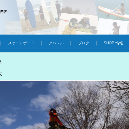
専門店
スケートボード
アパレル
ブログ
SHOP 情報
太
太