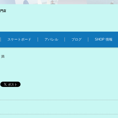
専門店
スケートボード
アパレル
ブログ
SHOP 情報
 満
事