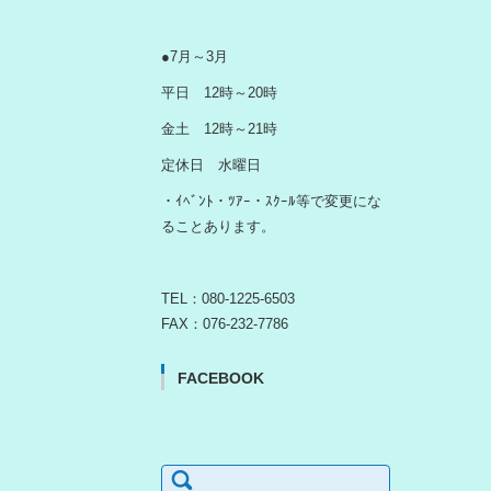
●7月～3月
平日 12時～20時
金土 12時～21時
定休日 水曜日
・ｲﾍﾞﾝﾄ・ﾂｱｰ・ｽｸｰﾙ等で変更にな
ることあります。
TEL：080-1225-6503
FAX：076-232-7786
FACEBOOK
検
索: