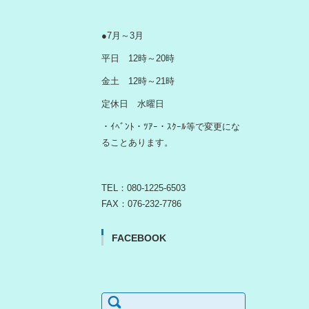
●7月～3月
平日 12時～20時
金土 12時～21時
定休日 水曜日
・ｲﾍﾞﾝﾄ・ﾂｱｰ・ｽｸｰﾙ等で変更にな
ることあります。
TEL：080-1225-6503
FAX：076-232-7786
FACEBOOK
検
索: