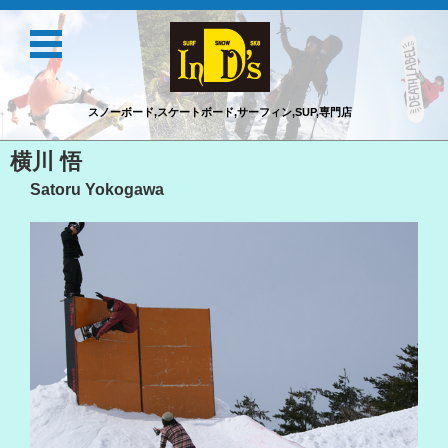
スノーボード,スケートボード,サーフィン,SUP,専門店
コンテンツに移動
横川 悟
Satoru Yokogawa