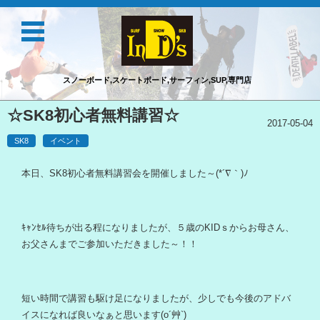
スノーボード,スケートボード,サーフィン,SUP,専門店
コンテンツに移動
☆SK8初心者無料講習☆
2017-05-04
SK8
イベント
本日、SK8初心者無料講習会を開催しました～(*´∇｀)ﾉ
ｷｬﾝｾﾙ待ちが出る程になりましたが、５歳のKIDｓからお母さん、
お父さんまでご参加いただきました～！！
短い時間で講習も駆け足になりましたが、少しでも今後のアドバ
イスになれば良いなぁと思います(o´艸`)