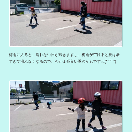
梅雨に入ると、滑れない日が続きますし、梅雨が空けると夏は暑
すぎて滑れなくなるので、今が１番良い季節かもですね(*´罒`*)