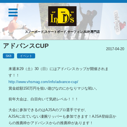
スノーボード,スケートボード,サーフィン,SUP,専門店
コンテンツに移動
アドバンスCUP
2017-04-20
SK8
イベント
来週末29（土）30（日）にはアドバンスカップが開催されま
す！！
http://www.vhsmag.com/info/advance-cup/
賞金総額150万円を狙い遊びなのにかなりマジな戦い。
前年大会は、白目向いて気絶レベル！！！
大会に参加できるのはAJSAのプロ選手ですが、
AJSAに出ていない凄腕リッパーも参加できます！AJSA登録店か
らの推薦枠かアドバンスからの推薦枠があります！