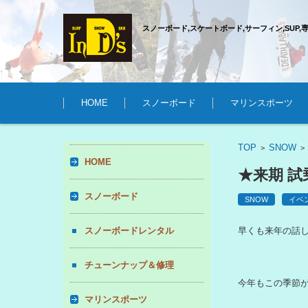
スノーボード,スケートボード,サーフィン,SUP,
コンテンツに移動
HOME
スノーボード
マリンスポーツ
TOP
SNOW
>
HOME
★来期 試
スノーボード
SNOW
イベ
スノーボードレンタル
早くも来年の話
チューンナップ＆修理
今年もこの季節
マリンスポーツ