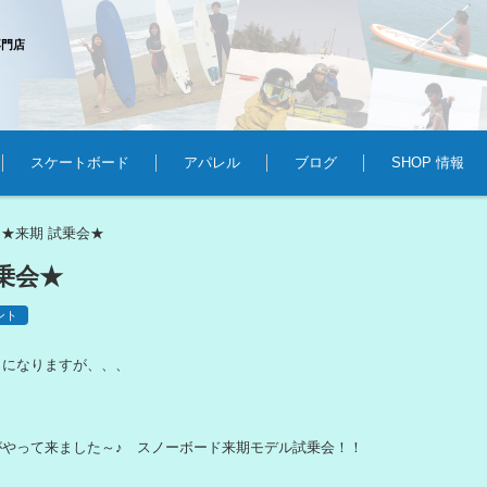
専門店
スケートボード
アパレル
ブログ
SHOP 情報
★来期 試乗会★
>
乗会★
ント
しになりますが、、、
がやって来ました～♪ スノーボード来期モデル試乗会！！