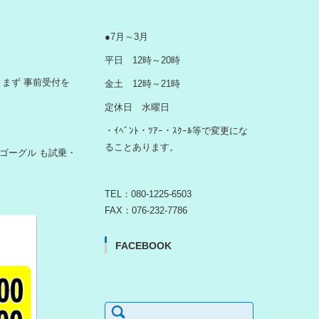
●7月～3月
平日 12時～20時
ひとまず 事前受付を
金土 12時～21時
定休日 水曜日
・ｲﾍﾞﾝﾄ・ﾂｱｰ・ｽｸｰﾙ等で変更にな
ることあります。
ゴーグル も試乗・
TEL：080-1225-6503
FAX：076-232-7786
FACEBOOK
検
索: