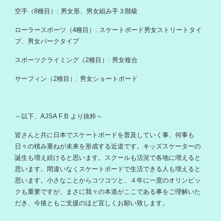
空手（8種目）: 男女形、男女組み手３階級
ローラースポーツ（4種目）: スケートボード男女ストリートタイ
プ、男女パークタイプ
スポーツクライミング（2種目）: 男女複合
サーフィン（2種目）: 男女ショートボード
～以下、AJSA F.B より抜粋～
皆さんと共に日本でスケートボードを普及していく事、何事も
日々の積み重ねが未来を形成する近道です。キッズスケーターの
誕生も増え続けると思います。スクールも活況で各地に増えると
思います。間違いなくスケートボードで生活できる人も増えると
思います。小さなことからコツコツと、４年に一度のオリンピッ
クも重要ですが、まさに我々の本道がここである事をご理解いた
だき、今後ともご支援のほど宜しくお願い致します。