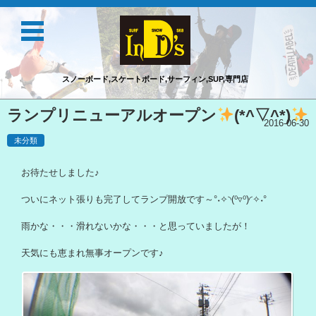
スノーボード,スケートボード,サーフィン,SUP,専門店
コンテンツに移動
ランプリニューアルオープン
(*^▽^*)
2016-06-30
未分類
お待たせしました♪
ついにネット張りも完了してランプ開放です～°˖✧◝(⁰▿⁰)◜✧˖°
雨かな・・・滑れないかな・・・と思っていましたが！
天気にも恵まれ無事オープンです♪